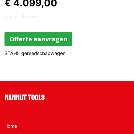
€ 4.099,00
ex. btw / adviesprijs
Offerte aanvragen
STAHL gereedschapwagen
Mammut Tools
Home