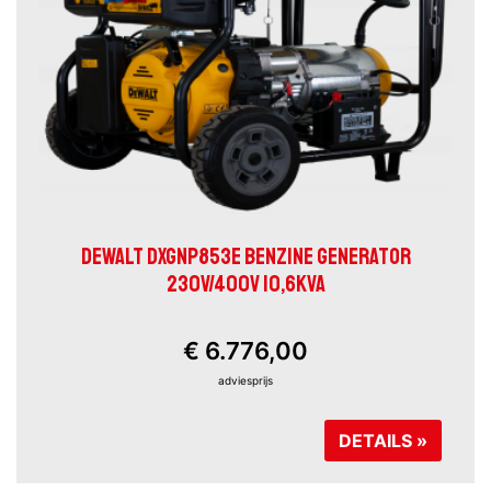
DEWALT DXGNP853E BENZINE GENERATOR
230V/400V 10,6KVA
€ 6.776,00
adviesprijs
DETAILS »