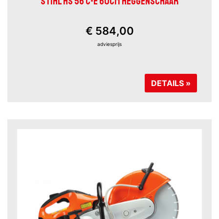
STIHL HS 56 C-E 60CM HEGGENSCHAAR
€ 584,00
adviesprijs
DETAILS »