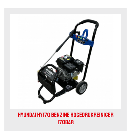
HYUNDAI HY170 BENZINE HOGEDRUKREINIGER
170BAR