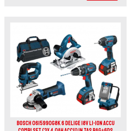
BOSCH 0615990G8K 6 DELIGE 18V LI-ION ACCU
COMBI SET (3X 4.0AH ACCU) IN TAS BAG+6DS