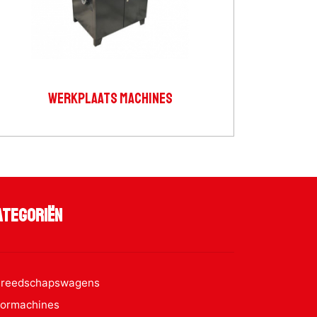
WERKPLAATS MACHINES
ategoriën
reedschapswagens
ormachines