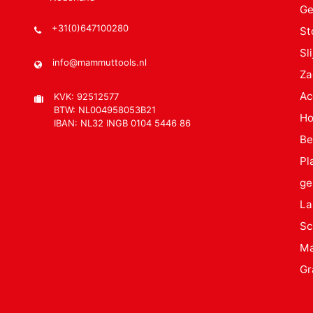
Ge
+31(0)647100280
St
Sl
info@mammuttools.nl
Za
Ac
KVK: 92512577
BTW: NL004958053B21
Ho
IBAN: NL32 INGB 0104 5446 86
Be
Pl
ge
La
Sc
Ma
Gr