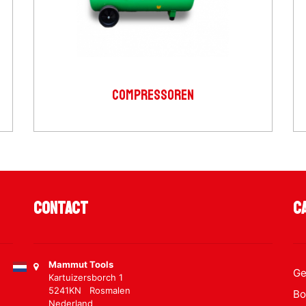
COMPRESSOREN
Contact
C
Mammut Tools
Ge
Kartuizersborch 1
5241KN Rosmalen
Bo
Nederland