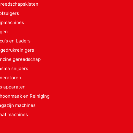
reedschapskisten
ofzuigers
ijpmachines
gen
cu's en Laders
gedrukreinigers
nzine gereedschap
asma snijders
neratoren
s apparaten
hoonmaak en Reiniging
gazijn machines
aaf machines