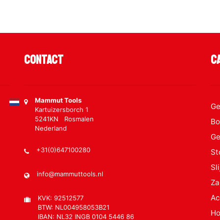
Contact
C
Mammut Tools
Ge
Kartuizersborch 1
5241KN Rosmalen
Bo
Nederland
Ge
+31(0)647100280
St
Sl
info@mammuttools.nl
Za
Ac
KVK: 92512577
BTW: NL004958053B21
Ho
IBAN: NL32 INGB 0104 5446 86