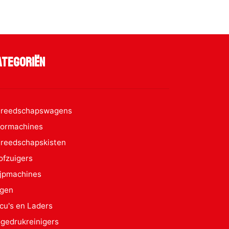
ategoriën
reedschapswagens
ormachines
reedschapskisten
ofzuigers
ijpmachines
gen
cu's en Laders
gedrukreinigers