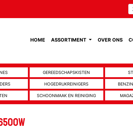
HOME
ASSORTIMENT
OVER ONS
C
NES
GEREEDSCHAPSKISTEN
S
ADERS
HOGEDRUKREINIGERS
BENZI
TEN
SCHOONMAAK EN REINIGING
MAGA
 6500W