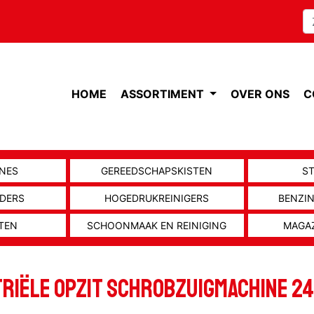
HOME
ASSORTIMENT
OVER ONS
C
NES
GEREEDSCHAPSKISTEN
S
ADERS
HOGEDRUKREINIGERS
BENZI
TEN
SCHOONMAAK EN REINIGING
MAGA
riële opzit schrobzuigmachine 2