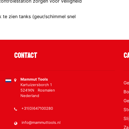
 controlestation zorgen voor veiligheid
 te zien tanks (geur/schimmel snel
Contact
C
Mammut Tools
Ge
Kartuizersborch 1
5241KN Rosmalen
Bo
Nederland
Ge
+31(0)647100280
St
Sl
info@mammuttools.nl
Za