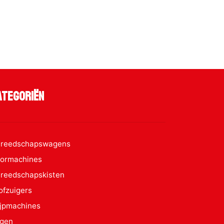
ategoriën
reedschapswagens
ormachines
reedschapskisten
ofzuigers
ijpmachines
gen