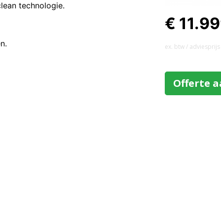
lean technologie.
€ 11.9
n.
ex. btw / adviesprijs
Offerte 