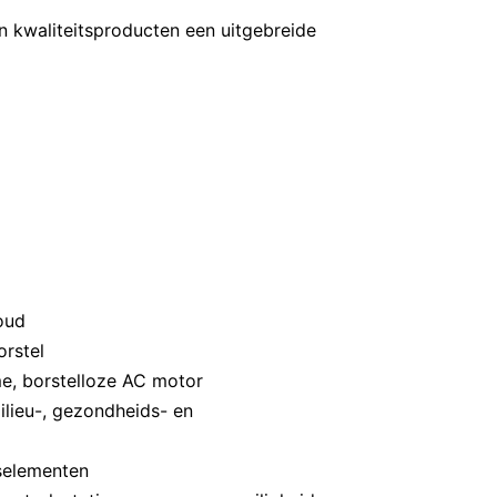
n kwaliteitsproducten een uitgebreide
houd
orstel
e, borstelloze AC motor
lieu-, gezondheids- en
gselementen