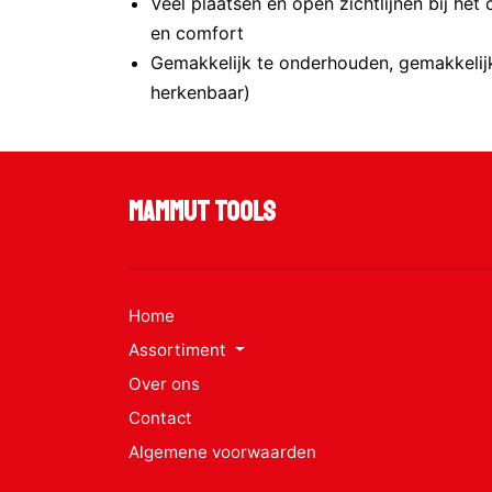
Veel plaatsen en open zichtlijnen bij het
en comfort
Gemakkelijk te onderhouden, gemakkelijk
herkenbaar)
Mammut Tools
Home
Assortiment
Over ons
Contact
Algemene voorwaarden