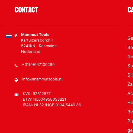
Contact
C
Mammut Tools
Ge
Kartuizersborch 1
5241KN Rosmalen
Bo
Nederland
Ge
+31(0)647100280
St
Sl
info@mammuttools.nl
Za
Ac
KVK: 92512577
BTW: NL004958053B21
Ho
IBAN: NL32 INGB 0104 5446 86
Be
Pl
ge