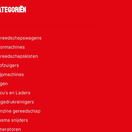
ategoriën
reedschapswagens
ormachines
reedschapskisten
ofzuigers
ijpmachines
gen
cu's en Laders
gedrukreinigers
nzine gereedschap
asma snijders
neratoren