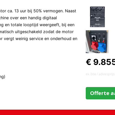
tor ca. 13 uur bij 50% vermogen. Naast
chine over een handig digitaal
g en totale looptijd weergeeft, bij een
omatisch uitgeschakeld zodat de motor
or vergt weinig service en onderhoud en
€ 9.85
ex. btw / adviesprijs
ng)
Offerte 