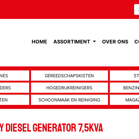
HOME
ASSORTIMENT
OVER ONS
C
NES
GEREEDSCHAPSKISTEN
S
ADERS
HOGEDRUKREINIGERS
BENZI
TEN
SCHOONMAAK EN REINIGING
MAGA
Y DIESEL GENERATOR 7,5KVA