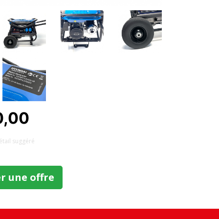
0,00
détail suggéré
 une offre