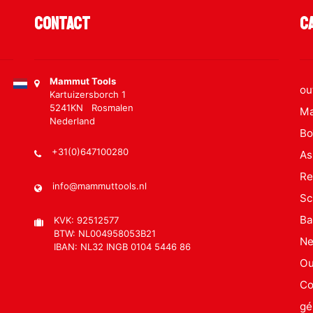
Contact
C
Mammut Tools
ou
Kartuizersborch 1
5241KN Rosmalen
Ma
Nederland
Bo
+31(0)647100280
As
Re
info@mammuttools.nl
Sc
Ba
KVK: 92512577
BTW: NL004958053B21
Ne
IBAN: NL32 INGB 0104 5446 86
Ou
Co
gé