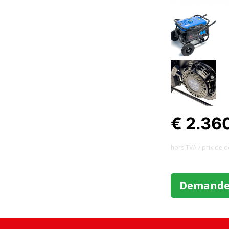
€ 2.36
hors TVA / prix ​​de 
Demander