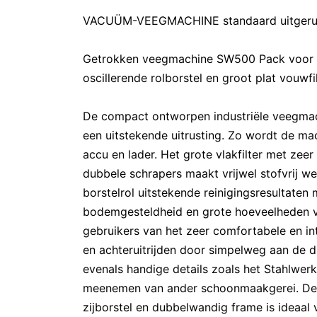
VACUÜM-VEEGMACHINE standaard uitgerust
Getrokken veegmachine SW500 Pack voor g
oscillerende rolborstel en groot plat vouwfil
De compact ontworpen industriële veegmac
een uitstekende uitrusting. Zo wordt de ma
accu en lader. Het grote vlakfilter met zeer
dubbele schrapers maakt vrijwel stofvrij we
borstelrol uitstekende reinigingsresultaten 
bodemgesteldheid en grote hoeveelheden vu
gebruikers van het zeer comfortabele en in
en achteruitrijden door simpelweg aan de 
evenals handige details zoals het Stahlwer
meenemen van ander schoonmaakgerei. De 
zijborstel en dubbelwandig frame is ideaal