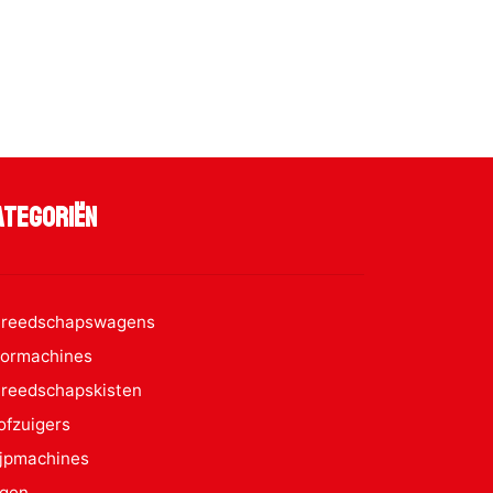
ategoriën
reedschapswagens
ormachines
reedschapskisten
ofzuigers
ijpmachines
gen