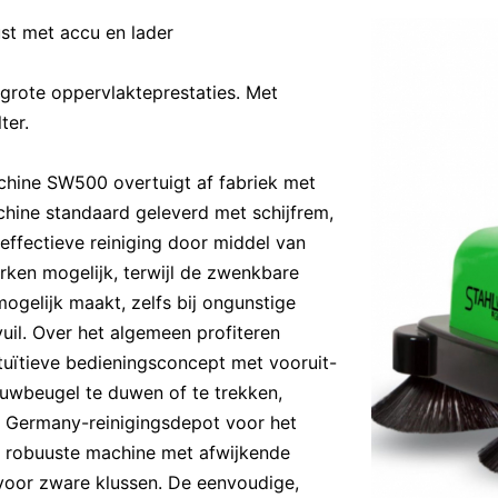
 met accu en lader
rote oppervlakteprestaties. Met
ter.
hine SW500 overtuigt af fabriek met
chine standaard geleverd met schijfrem,
 effectieve reiniging door middel van
rken mogelijk, terwijl de zwenkbare
mogelijk maakt, zelfs bij ongunstige
il. Over het algemeen profiteren
tuïtieve bedieningsconcept met vooruit-
duwbeugel te duwen of te trekken,
k Germany-reinigingsdepot voor het
robuuste machine met afwijkende
 voor zware klussen. De eenvoudige,