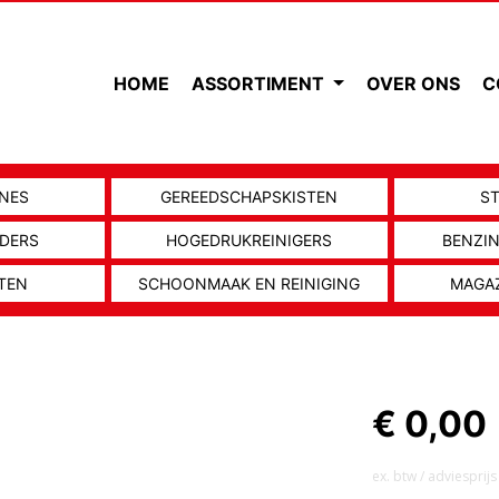
HOME
ASSORTIMENT
OVER ONS
C
NES
GEREEDSCHAPSKISTEN
S
ADERS
HOGEDRUKREINIGERS
BENZI
TEN
SCHOONMAAK EN REINIGING
MAGA
€ 0,00
ex. btw / adviesprijs