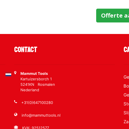
Offerte 
Contact
C
Mammut Tools
Ge
Kartuizersborch 1
5241KN Rosmalen
Bo
Nederland
Ge
+31(0)647100280
St
Sl
info@mammuttools.nl
Za
KVK: 92512577