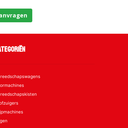
aanvragen
ategoriën
reedschapswagens
ormachines
reedschapskisten
ofzuigers
ijpmachines
gen