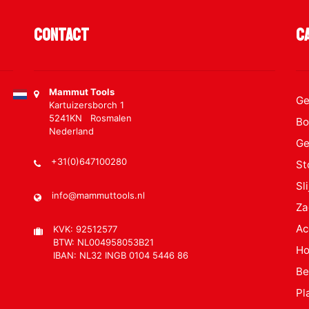
Contact
C
Mammut Tools
Ge
Kartuizersborch 1
5241KN Rosmalen
Bo
Nederland
Ge
+31(0)647100280
St
Sl
info@mammuttools.nl
Za
Ac
KVK: 92512577
BTW: NL004958053B21
Ho
IBAN: NL32 INGB 0104 5446 86
Be
Pl