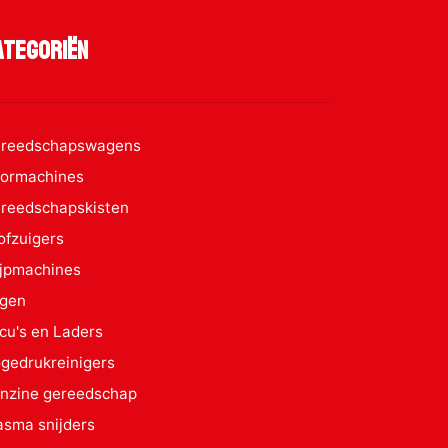
ategoriën
reedschapswagens
ormachines
reedschapskisten
ofzuigers
ijpmachines
gen
cu's en Laders
gedrukreinigers
nzine gereedschap
asma snijders