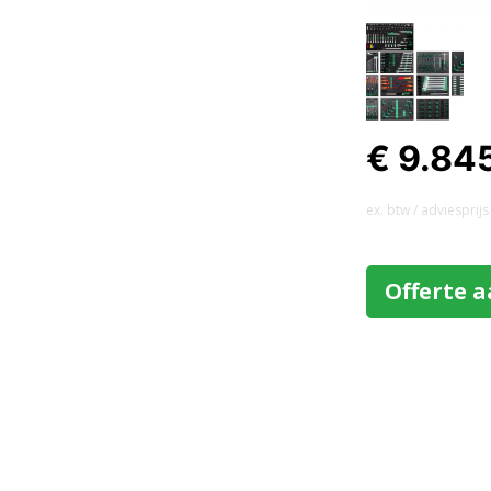
€ 9.84
ex. btw / adviesprijs
Offerte 