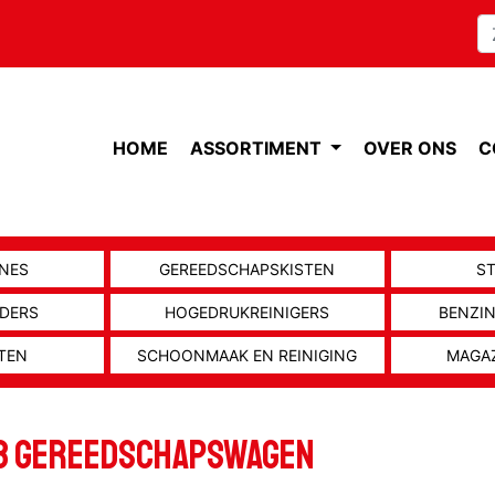
HOME
ASSORTIMENT
OVER ONS
C
NES
GEREEDSCHAPSKISTEN
S
ADERS
HOGEDRUKREINIGERS
BENZI
TEN
SCHOONMAAK EN REINIGING
MAGA
3 Gereedschapswagen