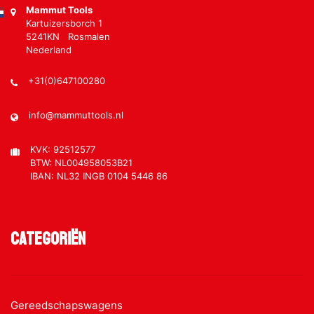
Mammut Tools
Kartuizersborch 1
5241KN Rosmalen
Nederland
+31(0)647100280
info@mammuttools.nl
KVK: 92512577
BTW: NL004958053B21
IBAN: NL32 INGB 0104 5446 86
Categoriën
Gereedschapswagens