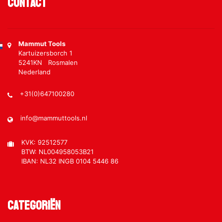
Contact
Mammut Tools
Kartuizersborch 1
5241KN Rosmalen
Nederland
+31(0)647100280
info@mammuttools.nl
KVK: 92512577
BTW: NL004958053B21
IBAN: NL32 INGB 0104 5446 86
Categoriën