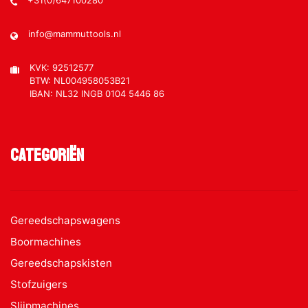
+31(0)647100280
info@mammuttools.nl
KVK: 92512577
BTW: NL004958053B21
IBAN: NL32 INGB 0104 5446 86
Categoriën
Gereedschapswagens
Boormachines
Gereedschapskisten
Stofzuigers
Slijpmachines