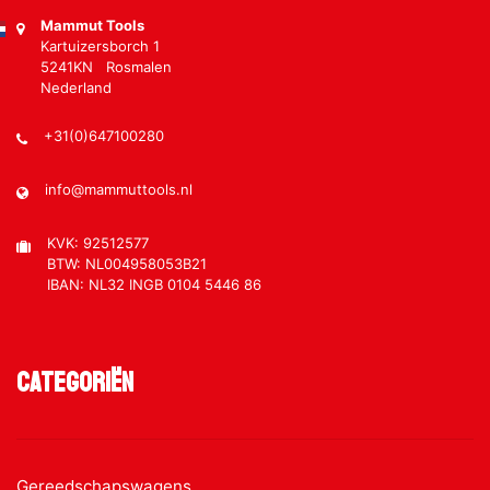
Mammut Tools
Kartuizersborch 1
5241KN Rosmalen
Nederland
+31(0)647100280
info@mammuttools.nl
KVK: 92512577
BTW: NL004958053B21
IBAN: NL32 INGB 0104 5446 86
Categoriën
Gereedschapswagens