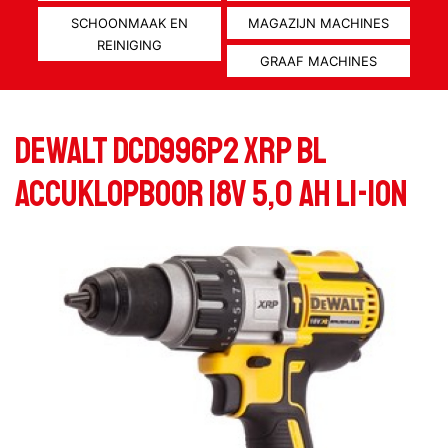
SCHOONMAAK EN
MAGAZIJN MACHINES
REINIGING
GRAAF MACHINES
Dewalt DCD996P2 XRP BL
Accuklopboor 18V 5,0 Ah Li-ion