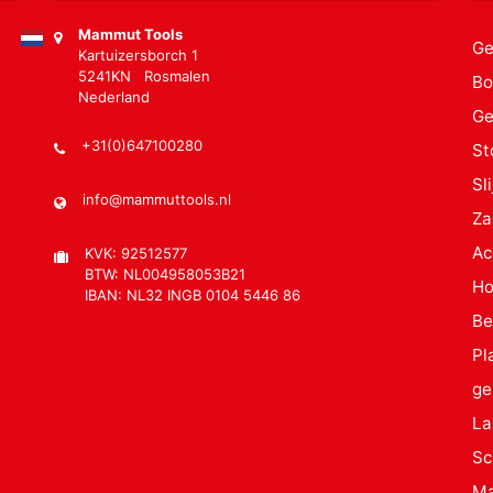
Mammut Tools
Ge
Kartuizersborch 1
5241KN Rosmalen
Bo
Nederland
Ge
+31(0)647100280
St
Sl
info@mammuttools.nl
Za
Ac
KVK: 92512577
BTW: NL004958053B21
Ho
IBAN: NL32 INGB 0104 5446 86
Be
Pl
ge
La
Sc
Ma