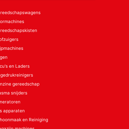
reedschapswagens
ormachines
reedschapskisten
ofzuigers
ijpmachines
gen
cu's en Laders
gedrukreinigers
nzine gereedschap
asma snijders
neratoren
s apparaten
hoonmaak en Reiniging
gazijn machines