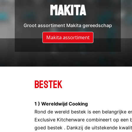
DeWalt
Makita
Groot assortiment Makita gereedschap
Groot assortiment DeWalt gereedschap
Assortiment DeWalt
Makita assortiment
Bestek
1 ) Wereldwijd Cooking
Rond de wereld bestek is een belangrijke en 
Exclusive Kitchenware combineert op een b
goed bestek . Dankzij de uitstekende kwalit