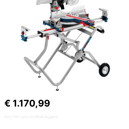
€ 1.170,99
hors TVA / prix ​​de détail suggéré