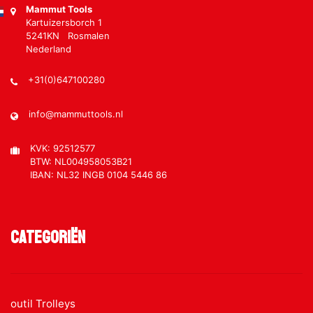
Mammut Tools
Kartuizersborch 1
5241KN Rosmalen
Nederland
+31(0)647100280
info@mammuttools.nl
KVK: 92512577
BTW: NL004958053B21
IBAN: NL32 INGB 0104 5446 86
Categoriën
outil Trolleys